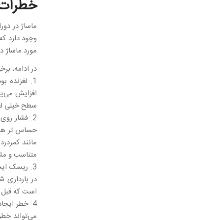
خطرات 
ماساژ در دور
وجود دارد که
مورد ماساژ د
در ادامه، بر
1. لغزنده ب
افزایش می‌یا
سطح خیلی لغ
2. فشار روی
حساس تر هستن
مانند کمردرد 
متناسب و ملا
3. ریسک ایج
در بارداری ش
است که قبل ا
4. خطر ایجا
می‌تواند خطر