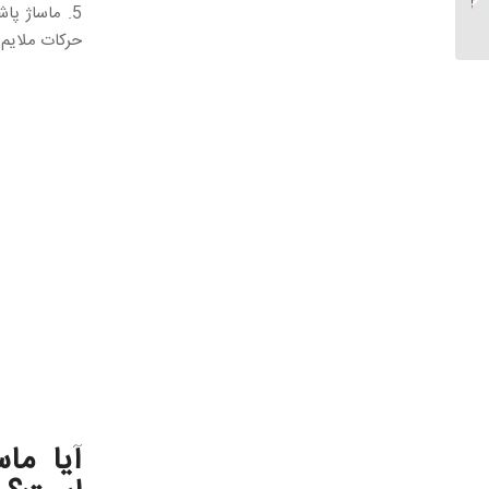
5. ماساژ پا
حرکات ملایم و
آیا ما