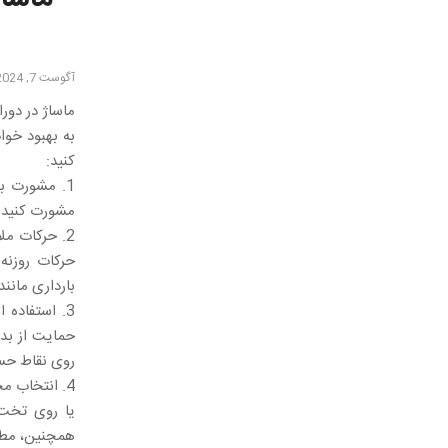
آگوست 7, 2024
ماساژ در دور
به بهبود خوا
کنید:
1. مشورت ب
مشورت کنید. ا
2. حرکات مل
حرکات روزنه
بارداری مانند
3. استفاده 
حمایت از بدن
روی نقاط حس
4. انتخاب 
یا روی تخت 
همچنین، مطم