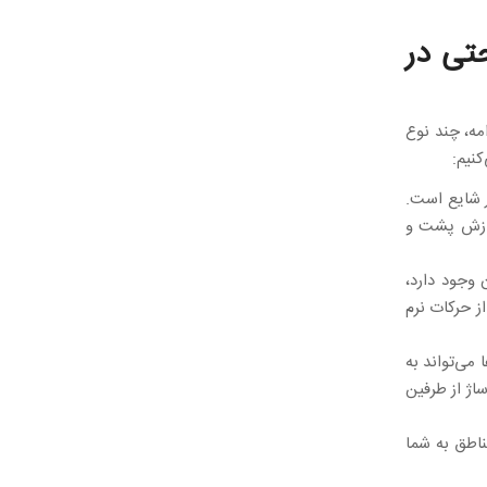
تی در
مه، چند نوع
نیم:
ر شایع است.
نوازش پشت و
 وجود دارد،
ز حرکات نرم
 می‌تواند به
اژ از طرفین
ناطق به شما