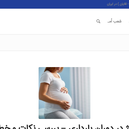
قایان ) در ایران
شعب اُمـ
 در دوران بارداری – بررسی نکات و خ