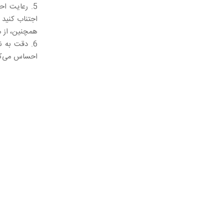
5. رعایت اح
اجتناب کنید 
همچنین، از م
6. دقت به ن
احساس می‌کنی