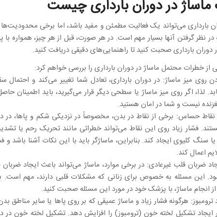
ماساژ در دوران بارداری چیست
ان بارداری می‌تواند یک فعالیت مطمئن و مفید باشد، اما برخی محدودیت‌ها 
 در نظر گرفتن آنها بسیار مهم است. در هر صورت، قبل از هر چیز، همواره با 
ر دوران بارداری صحبت کنید تا راهنمایی‌های دقیقی دریافت کنید.
خی از خطرات محتمل ماساژ در دوران بارداری را بررسی خواهم کرد:
ودن روی میز ماساژ: در دوران بارداری، تعادل شما تغییر می‌کند و احتمال 
بد. لذا، اگر روی میز ماساژ یا سطحی دیگر قرار می‌گیرید، باید اطمینان حاصل
زنده نیست و شما در امان هستید.
 نقاط حساس: برخی از نقاط در بدن، مخصوصاً در نزدیکی شکم و پاها، در دو
د. فشار زیاد روی این نقاط می‌تواند خطراتی مانند تحریک رحم یا تشدی
یا سنگ کلیوی ایجاد کند. بنابراین، ماساژگر باید با این نکات آشنا باشد و فش
یم اعمال کند.
اد ضربان قلب غیرعادی: در برخی موارد، ماساژ می‌تواند باعث ایجاد ضربان 
ود. این مسئله به خصوص برای زنانی که مشکلات قلبی دارند، مهم است. بن
ز انجام ماساژ، با پزشک خود در مورد این مسئله صحبت کنید.
د ترومبوز: هرگونه فشار زیاد و ماساژ عمیقی که بر روی پاها یا سایر مناطق بد
 ایجاد تشکیل لخته خون (ترومبوز) را افزایش دهد. تشکیل لخته خون در دو