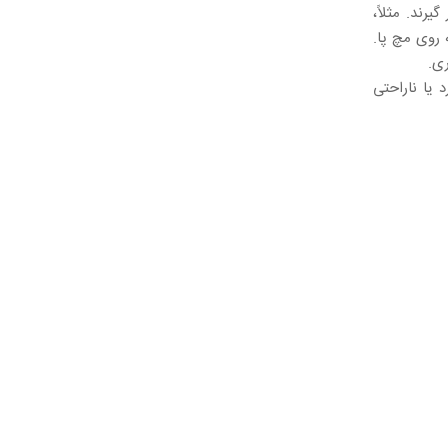
یرند. مثلاً،
 روی مچ پا.
ری.
 یا ناراحتی